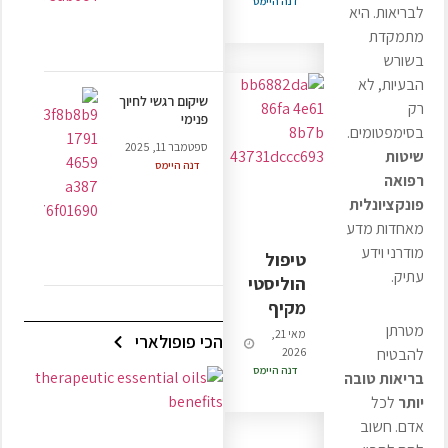
דנה היימס
לבריאות. היא
מתמקדת
בשורש
הבעיות, לא
שיקום רגשי לחיוך
רק
פנימי
בסימפטומים.
ספטמבר 11, 2025
שיטות
דנה היימס
רפואה
פונקציונלית
מאחדות מדע
מודרני וידע
טיפול
עתיק.
הוליסטי
מקיף
מטרתן
מאי 21,
הכי פופולארי
2026
להבטיח
דנה היימס
בריאות טובה
יותר
לכל
אדם. חשוב