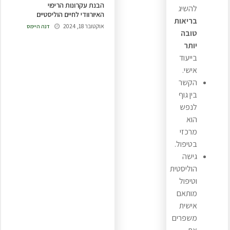
הבנת עקרונות הריפוי
להשיג
האיורוודי לחיים הוליסטיים
בריאות
אוקטובר 18, 2024
דנה היימס
טובה
יותר
בייעוד
אישי.
הקשר
בין גוף
לנפש
הוא
מרכזי
בטיפול.
גישה
הוליסטית
וטיפול
מותאם
אישית
משפרים