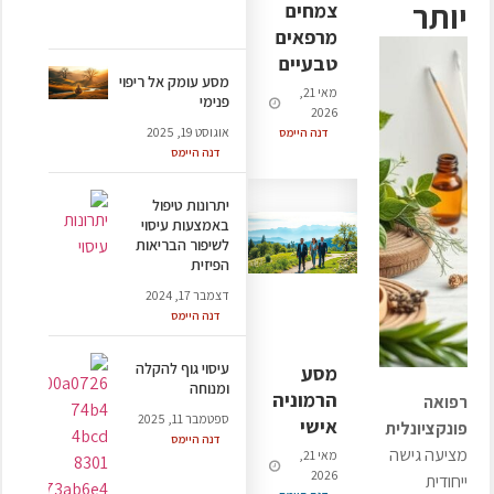
יותר
צמחים
מרפאים
טבעיים
מסע עומק אל ריפוי
מאי 21,
פנימי
2026
אוגוסט 19, 2025
דנה היימס
דנה היימס
יתרונות טיפול
באמצעות עיסוי
לשיפור הבריאות
הפיזית
דצמבר 17, 2024
דנה היימס
עיסוי גוף להקלה
מסע
ומנוחה
הרמוניה
רפואה
ספטמבר 11, 2025
אישי
פונקציונלית
דנה היימס
מציעה גישה
מאי 21,
2026
ייחודית