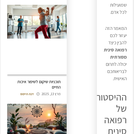
שמועילות
לכל אדם.
המאמר הזה
יעזור לכם
להבין כיצד
רפואה סינית
מסורתית
יכולה לתרום
לבריאותכם
האישית.
תוכניות שיקום לשיפור איכות
החיים
ההיסטוריה
מרץ 13, 2025
דנה היימס
של
רפואה
סינית