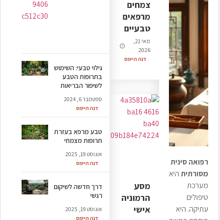
צמחים
מרפאים
טבעיים
מאי 21,
2026
דנה היימס
גילוי טבעי: השימוש
בתרופות הטבע
לשיפור הבריאות
ספטמבר 6, 2024
דנה היימס
טבע מרפא בעזרת
תרופות מצמחי
אוגוסט 19, 2025
רפואה סינית
דנה היימס
מסורתית
היא
מסע
מערכת
דרך חדשה לשיקום
רגשי
הרמוניה
טיפולים
אישי
עתיקה. היא
אוגוסט 19, 2025
דנה היימס