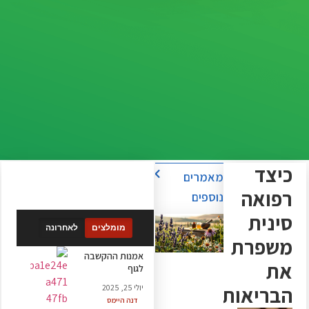
כיצד
מאמרים
רפואה
נוספים
סינית
מומלצים
לאחרונה
משפרת
אמנות ההקשבה
את
לגוף
הבריאות
יולי 25, 2025
דנה היימס