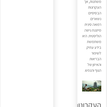
משתנות, אך
העקרונות
הבסיסיים
נשארים.
רפואה סינית
מייצגת גישה
הוליסטית. היא
משתמשת
בידע עתיק
לשיפור
הבריאות
והאיזון של
הגוף והנפש.
העקרונות