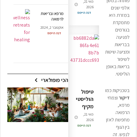
פותחה במשך
מאי 21,
2026
אלפי שנים
דנה היימס
מרפא ובריאות
במזרח. היא
לרפואה
מתמקדת
אוקטובר 2, 2024
בגורמים
דנה היימס
לפגיעה
בבריאות
ומציעה שיטות
לשיפור
בריאות באופן
הוליסטי.
הכי פופולארי
בטכניקות כמו
טיפול
דיקור
וצמחי
הוליסטי
מרפא,
מקיף
הרפואה
מאי 21,
מחפשת לאזן
2026
דנה היימס
בין הגוף
לנפש. זה