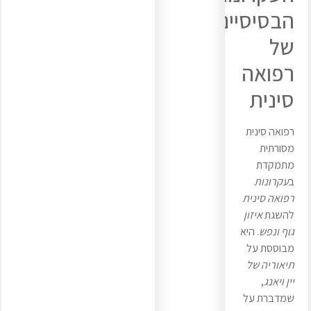
הבסיסיים
של
רפואה
סינית
רפואה סינית
מסורתית
מתמקדת
ב
עקרונות
רפואה סינית
להשגת
איזון
גוף ונפש
. היא
מבוססת על
תיאוריה של
יין ויאנג
,
שמדברת על