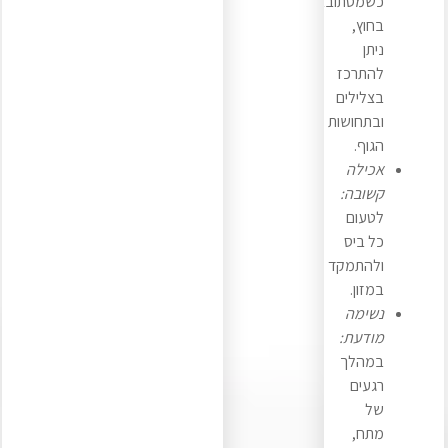
כשמסתובבים
בחוץ,
ניתן
להתרכז
בצלילים
ובתחושות
הגוף.
אכילה
קשובה:
לטעום
כל ביס
ולהתמקד
במזון.
נשימה
מודעת:
במהלך
רגעים
של
מתח,