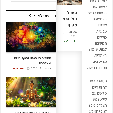
לומדים כיצד
לשפר את
טיפול
בריאות הנפש
הכי פופולארי
הוליסטי
באמצעות
מקיף
שיטות
טבעיות.
מאי 21,
2026
כוללים
דנה היימס
הקשבה
לגוף
, שימוש
בצמחים,
החיבור בין הנפש והגוף: גישה
מדיטציה
הוליסטית
ותזונה בריאה.
אוקטובר 18, 2024
דנה היימס
המטרה היא
לחיות חיים
מלאים עם
שקט נפשי.
הצטרפו אלינו
לגילוי המסע
ריפוי אנרגטי באמצעות רייקי