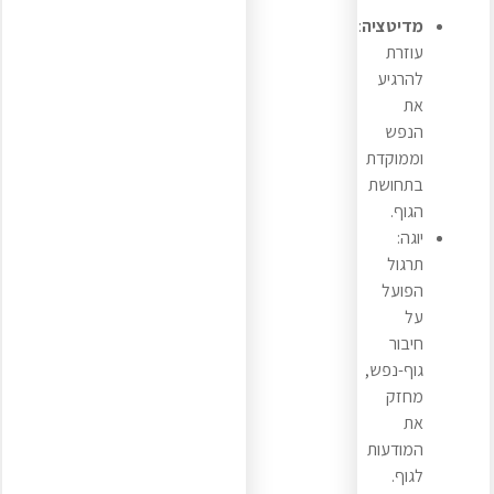
מדיטציה
:
עוזרת
להרגיע
את
הנפש
וממוקדת
בתחושת
הגוף.
יוגה:
תרגול
הפועל
על
חיבור
גוף-נפש,
מחזק
את
המודעות
לגוף.