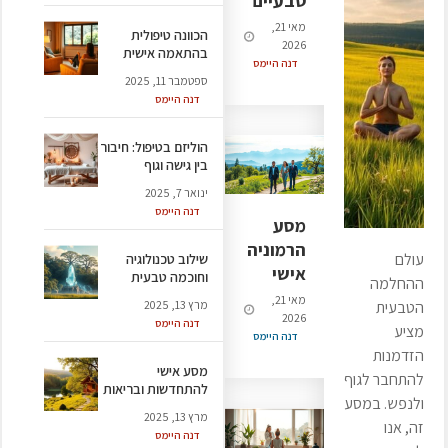
טבעיים
מאי 21,
הכוונה טיפולית
2026
בהתאמה אישית
דנה היימס
ספטמבר 11, 2025
דנה היימס
הוליזם בטיפול: חיבור
בין גישה וגוף
ינואר 7, 2025
דנה היימס
מסע
הרמוניה
עולם
שילוב טכנולוגיה
אישי
וחוכמה טבעית
ההחלמה
מאי 21,
הטבעית
מרץ 13, 2025
2026
דנה היימס
מציע
דנה היימס
הזדמנות
מסע אישי
להתחבר לגוף
להתחדשות ובריאות
ולנפש. במסע
מרץ 13, 2025
זה, אנו
דנה היימס