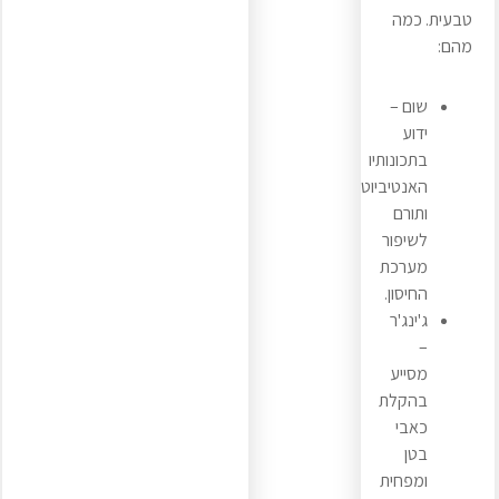
טבעית. כמה
מהם:
שום –
ידוע
בתכונותיו
האנטיביוטיות
ותורם
לשיפור
מערכת
החיסון.
ג'ינג'ר
–
מסייע
בהקלת
כאבי
בטן
ומפחית