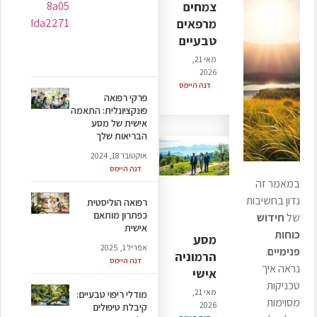
צמחים
מרפאים
טבעיים
מאי 21,
2026
דנה היימס
פרקי רפואה
פונקציונלית: התאמה
אישית של מסע
הבריאות שלך
אוקטובר 18, 2024
דנה היימס
במאמר זה
נדון בחשיבות
רפואה הוליסטית
כפתרון מותאם
של
חידוש
אישית
כוחות
מסע
אפריל 1, 2025
פנימיים
.
הרמוניה
דנה היימס
נראה איך
אישי
טכניקות
מאי 21,
מודלי ריפוי טבעיים:
מסוימות
2026
קיבלת טיפולים