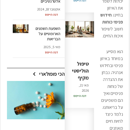
יכולות לשפר
דנה היימס
אלטרנטיביים
את האיזון
אוקטובר 18, 2024
בחיינו.
חידוש
דנה היימס
פנימי כוחות
השפעת השמנים
חשוב לשיפור
הארומטיים על
איכות החיים.
הבריאות
מאי 5, 2025
הוא מסייע
דנה היימס
במיוחד באיזון
טיפול
פנימי ובחידוש
הוליסטי
אנרגיה. נבחן
הכי פופולארי
מקיף
את ההגדרה
מאי 21,
של כוחות
2026
פנימיים ואיך
דנה היימס
הם משפיעים
על בריאותנו.
נלמד כיצד
לחיות חיים
מאוזנים