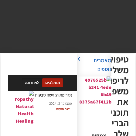
טיפולים
מאמרים
משלימים
נוספים
לריפוי:
מומלצים
לאחרונה
משפרים
‏נטורופתיה: גישה טבעית
את
אוקטובר 2, 2024
תוכנית
דנה היימס
הבריאות
שלך
צמחים