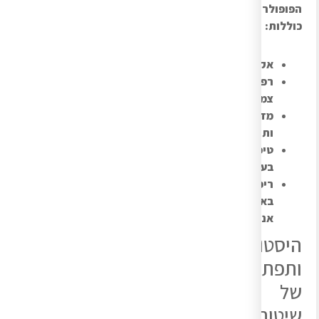
הפופולריות
כוללות:
אקופונקטורה
רפואה
צמחית
מדיטציה
ותודעה
טיפול
בעיסוי
ריפוי
באמצעות
אנרגיה
היסטוריה
ותפתחות
של
שיטות