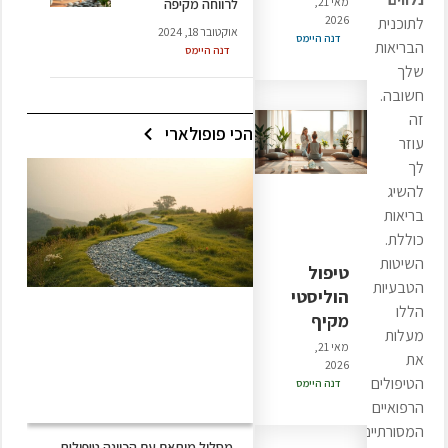
מאי 21,
לרווחה מקיפה
2026
לתוכנית
אוקטובר 18, 2024
דנה היימס
הבריאות
דנה היימס
שלך
חשובה.
זה
הכי פופולארי
עוזר
לך
להשיג
בריאות
כוללת.
השיטות
טיפול
הטבעיות
הוליסטי
הללו
מקיף
מעלות
מאי 21,
את
2026
הטיפולים
דנה היימס
הרפואיים
המסורתיים
מסלול מותאם עם הכוונה טיפולית