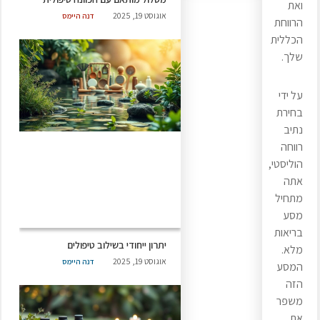
ואת
אוגוסט 19, 2025
דנה היימס
הרווחת
הכללית
שלך.
על ידי
בחירת
נתיב
רווחה
הוליסטי,
אתה
מתחיל
מסע
בריאות
יתרון ייחודי בשילוב טיפולים
מלא.
אוגוסט 19, 2025
דנה היימס
המסע
הזה
משפר
את