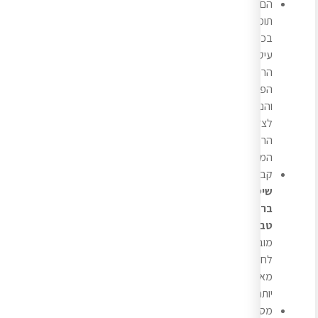
הם
תומכים
בכל
עיקרי
הרווחה
הפיזית
והנפשית
לצד
הרפואה
המסורתית.
קבלת
שיטות
בריאות
טבעיות
מובילה
לחיים
מאוזנים
יותר.
מסע