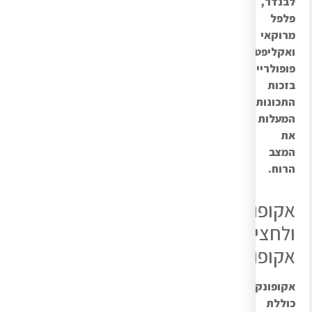
לבנדר,
פלפל
מרוקאי
ואקליפטוס
פופולריים
בזכות
התכונות
המעלות
את
המצב
הרוח.
אקופונקטורה
ולחצי
אקופונקטורה
אקופונקטורה
כוללת