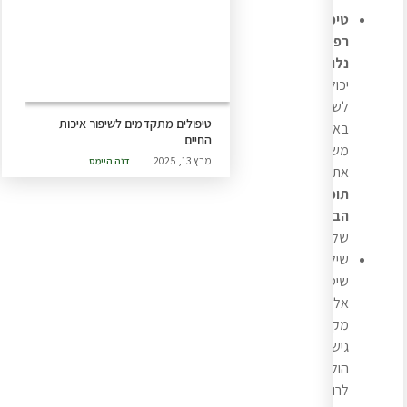
טיפולים
רפואיים
נלווים
יכולים
לשפר
טיפולים מתקדמים לשיפור איכות
באופן
החיים
משמעותי
מרץ 13, 2025
דנה היימס
את
תוכנית
הבריאות
שלך.
שילוב
שיטות
אלו
מקדם
גישה
הוליסטית
לרווחה.