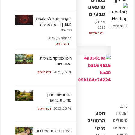
מרפאים
טבעיים
דוקטור מגיב ל-Ameku
מאי 21,
M.D. | דרמת אנימה
2026
רפואית
דנה היימס
פברואר 27, 2025
דנה היימס
ריפוי ממוקד בשיטות
מסורתיות
יולי 25, 2025
דנה היימס
התחדשות מתוך
מודעות בריאה
כיום,
יולי 25, 2025
דנה היימס
מסע
הוספת
הרמוניה
טיפולים
אישי
רפואיים
‎גישות בריאות משולבות
נלווים