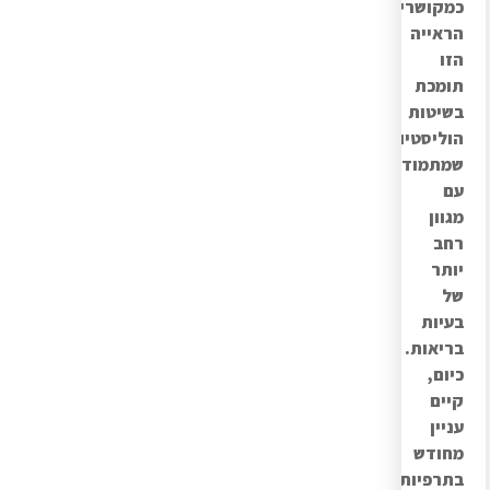
כמקושרים.
הראייה
הזו
תומכת
בשיטות
הוליסטיות,
שמתמודדות
עם
מגוון
רחב
יותר
של
בעיות
בריאות.
כיום,
קיים
עניין
מחודש
בתרפיות