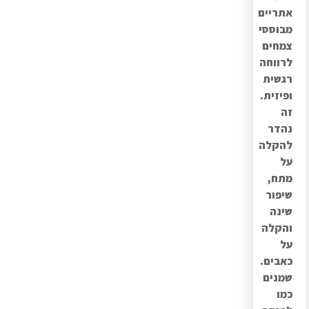
אתריים
מבוססי
צמחים
לרווחה
רגשית
ופיזית.
זה
נהדר
להקלה
על
מתח,
שיפור
שינה
והקלה
על
כאבים.
שמנים
כמו