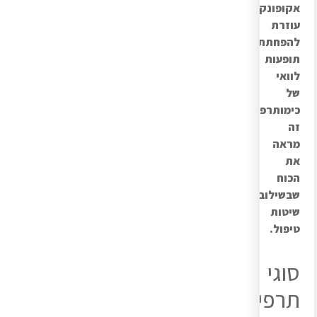
אקופונקטורה
עוזרת
להפחתת
תופעות
לוואי
של
כימותרפיה.
זה
מראה
את
הכוח
שבשילוב
שיטות
טיפול.
סוגי
תרפיות