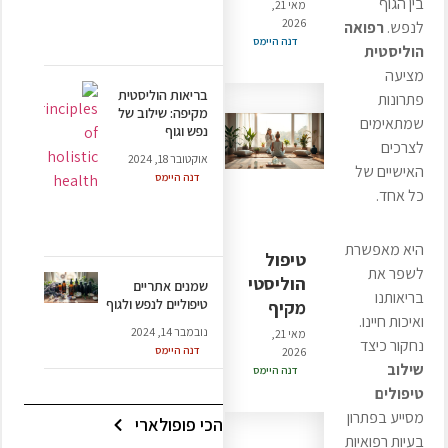
בין הגוף
מאי 21,
2026
לנפש.
רפואה
דנה היימס
הוליסטית
מציעה
בריאות הוליסטית
פתרונות
מקיפה: שילוב של
שמתאימים
נפש וגוף
לצרכים
אוקטובר 18, 2024
האישיים של
דנה היימס
כל אחד.
היא מאפשרת
טיפול
לשפר את
הוליסטי
שמנים אתריים
בריאותנו
טיפוליים לנפש ולגוף
מקיף
ואיכות חיינו.
נובמבר 14, 2024
מאי 21,
נחקור כיצד
דנה היימס
2026
שילוב
דנה היימס
טיפולים
מסייע בפתרון
הכי פופולארי
בעיות רפואיות