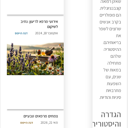
שאינן רפואה
קונבנציונלית.
הם פופולריים
בקרב אנשים
אירועי מרפא לריעון: נתיב
לשיקום
שרוצים לשפר
אוקטובר 18, 2024
דנה היימס
את
בריאותיהם.
ההיסטוריה
שלהם
מתחילה
במאות של
שנים, עם
השפעות
מתרבויות
סיניות והודיות.
הגדרה
צמחים מרפאים טבעיים
והיסטוריה
מאי 21, 2026
דנה היימס