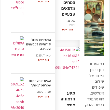
צמחים
דנה היימס
מרפאים
טבעיים
מאי 21,
2026
דנה היימס
אפשרויות טיפול
ידידותיות לטבעונים
ולסביבה
ינואר 7, 2025
דנה היימס
במאמר זה
נדון ביתרון
הייחודי של
השיטות העתיקות
שילוב
שמרפאות אותך
טיפולים
מאי 5, 2025
מסע
משלימים.
דנה היימס
הרמוניה
הוא מתמקד
אישי
בקשר ההדוק