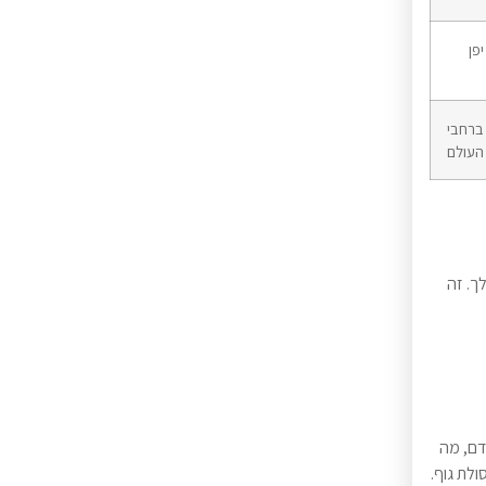
יפן
ברחבי
העולם
ך. זה
דם, מה
ולת גוף.