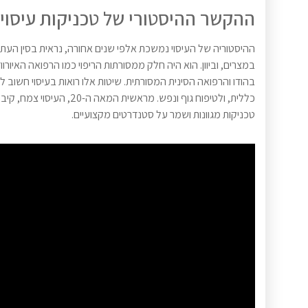
ההקשר ההיסטורי של טכניקות עיסוי
ההיסטוריה של העיסוי נמשכת אלפי שנים אחורה, נראית בסין העתי
במצרים, וביוון. הוא היה חלק ממסורתות הריפוי כמו הרפואה האיורוו
בהודו והרפואה הסינית המסורתית. שיטות אלו רואות בעיסוי חשוב ל
כללית, ולטיפוח גוף ונפש. מראשית המאה ה-20, העיסוי צמח, ק
טכניקות מגוונות ושמר על סטנדרטים מקצועיים.