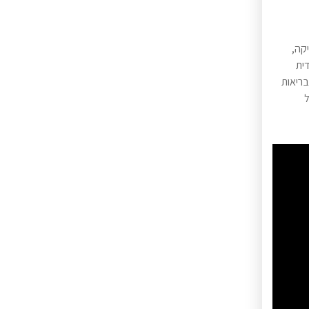
קה,
דית
בריאות
יבל